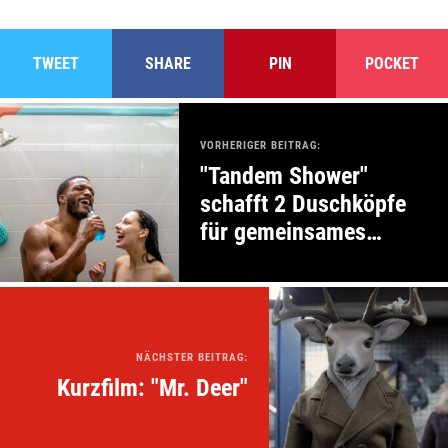
TWEET
SHARE
PIN
POCKET
VORHERIGER BEITRAG:
"Tandem Shower"
schafft 2 Duschköpfe
für gemeinsames
Duschen
NÄCHSTER BEITRAG:
Kurzfilm: "Mr. Deer"