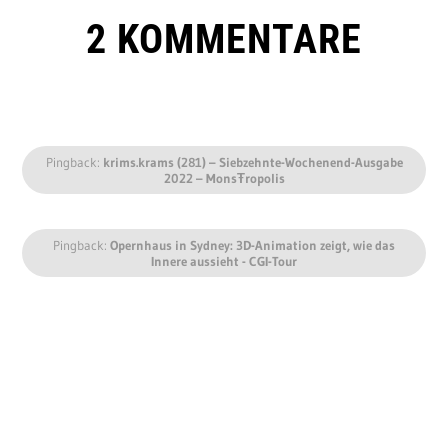
2 KOMMENTARE
Pingback:
krims.krams (281) – Siebzehnte-Wochenend-Ausgabe
2022 – MonsŦropolis
Pingback:
Opernhaus in Sydney: 3D-Animation zeigt, wie das
Innere aussieht - CGI-Tour