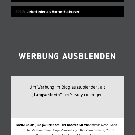
2017
Liebeslieder als Horror-Buchcover
WERBUNG AUSBLENDEN
Um Werbung im Blog auszublenden, als
„Langweiler:in“
bei Steady einloggen:
DANKE an die „Langweiler:innen“ der höheren Stufen:
Andreas Wedel, Daniel
Schulze-Wethmar, Goto Dengo, Annika Engel, Dirk Zimmermann, Marcel