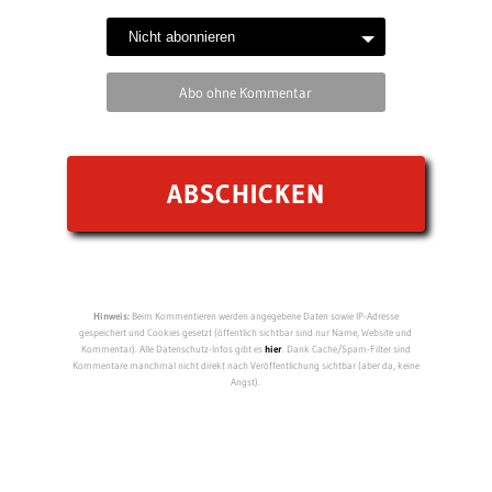
Abo ohne Kommentar
Hinweis:
Beim Kommentieren werden angegebene Daten sowie IP-Adresse
gespeichert und Cookies gesetzt (öffentlich sichtbar sind nur Name, Website und
Kommentar). Alle Datenschutz-Infos gibt es
hier
. Dank Cache/Spam-Filter sind
Kommentare manchmal nicht direkt nach Veröffentlichung sichtbar (aber da, keine
Angst).