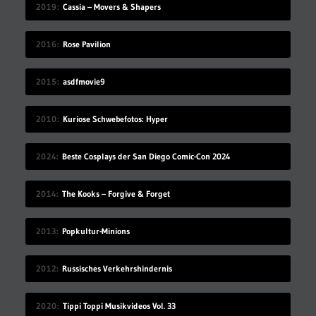
2019
Cassia – Movers & Shapers
2016
Rose Pavilion
2015
asdfmovie9
2010
Kuriose Schwebefotos: Hyper
2024
Beste Cosplays der San Diego Comic-Con 2024
2014
The Kooks – Forgive & Forget
2013
Popkultur-Minions
2012
Russisches Verkehrshindernis
2020
Tippi Toppi Musikvideos Vol. 33