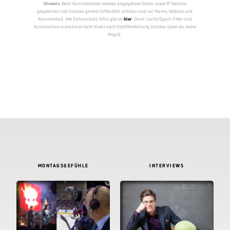
Hinweis:
Beim Kommentieren werden angegebene Daten sowie IP-Adresse
gespeichert und Cookies gesetzt (öffentlich sichtbar sind nur Name, Website und
Kommentar). Alle Datenschutz-Infos gibt es
hier
. Dank Cache/Spam-Filter sind
Kommentare manchmal nicht direkt nach Veröffentlichung sichtbar (aber da, keine
Angst).
MONTAGSGEFÜHLE
INTERVIEWS