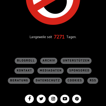
7271
Langeweile seit
Tagen.
BLOGROLL
ARCHIV
UNTERSTÜTZEN
KONTAKT
MEDIADATEN
SPONSORED
BERATUNG
DATENSCHUTZ
COOKIES
RSS