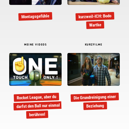
kurzweil-ICH: Bodo
Montagsgefühle
Wartke
MEINE VIDEOS
KURZFILME
Die Grundreinigung einer
Rocket League, aber du
darfst den Ball nur einmal
Beziehung
berühren!