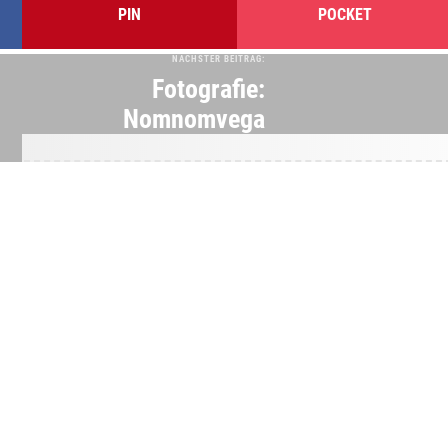
PIN
POCKET
NÄCHSTER BEITRAG:
Fotografie:
Nomnomvega