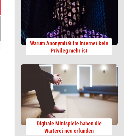
Warum Anonymität im Internet kein
Privileg mehr ist
Digitale Minispiele haben die
Warterei neu erfunden