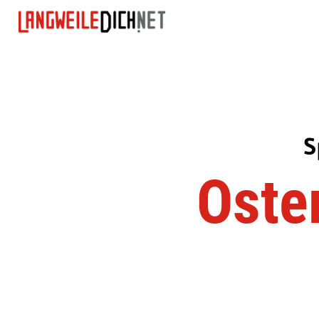
S
Oste