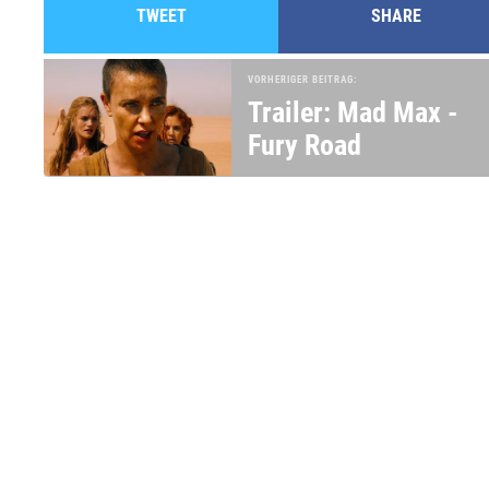
TWEET
SHARE
VORHERIGER BEITRAG:
Trailer: Mad Max -
Fury Road