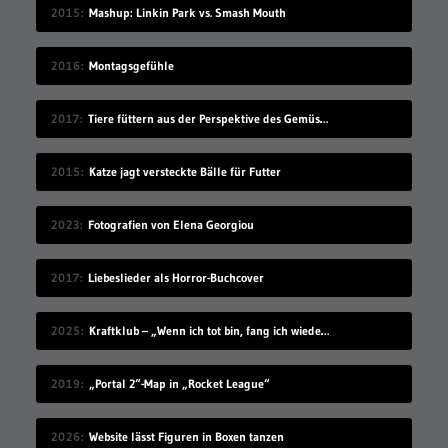
2015
Mashup: Linkin Park vs. Smash Mouth
2016
Montagsgefühle
2017
Tiere füttern aus der Perspektive des Gemüses
2015
Katze jagt versteckte Bälle für Futter
2023
Fotografien von Elena Georgiou
2017
Liebeslieder als Horror-Buchcover
2025
Kraftklub – „Wenn ich tot bin, fang ich wieder an“
2019
„Portal 2“-Map in „Rocket League“
2026
Website lässt Figuren in Boxen tanzen