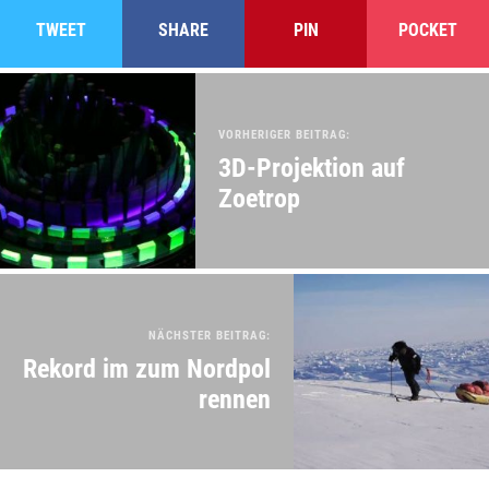
TWEET
SHARE
PIN
POCKET
VORHERIGER BEITRAG:
3D-Projektion auf
Zoetrop
NÄCHSTER BEITRAG:
Rekord im zum Nordpol
rennen