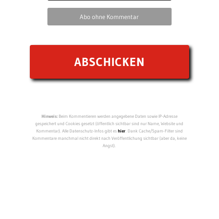
Abo ohne Kommentar
Hinweis:
Beim Kommentieren werden angegebene Daten sowie IP-Adresse
gespeichert und Cookies gesetzt (öffentlich sichtbar sind nur Name, Website und
Kommentar). Alle Datenschutz-Infos gibt es
hier
. Dank Cache/Spam-Filter sind
Kommentare manchmal nicht direkt nach Veröffentlichung sichtbar (aber da, keine
Angst).