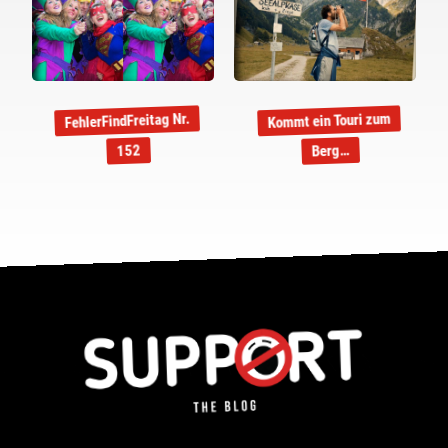
FehlerFindFreitag Nr.
Kommt ein Touri zum
Berg…
152