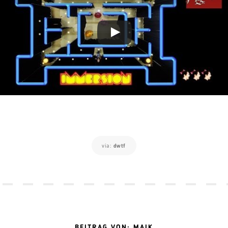
via:
dwtf
BEITRAG VON: MAIK