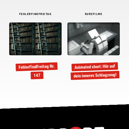
FEHLERFINDFREITAG
KURZFILME
Animated short: Hör auf
FehlerFindFreitag Nr.
dein inneres Schlagzeug!
147