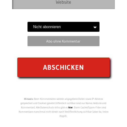
Abo ohne Kommentar
Hinweis:
Beim Kommentieren werden angegebene Daten sowie IP-Adresse
gespeichert und Cookies gesetzt (öffentlich sichtbar sind nur Name, Website und
Kommentar). Alle Datenschutz-Infos gibt es
hier
. Dank Cache/Spam-Filter sind
Kommentare manchmal nicht direkt nach Veröffentlichung sichtbar (aber da, keine
Angst).