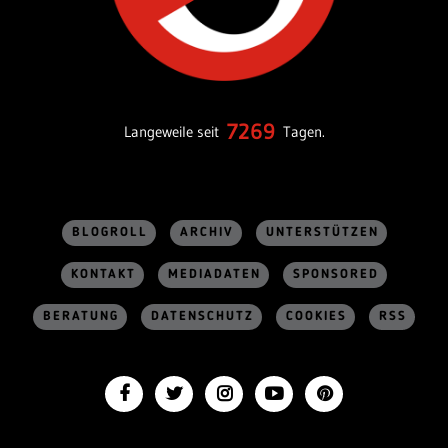
7269
Langeweile seit
Tagen.
BLOGROLL
ARCHIV
UNTERSTÜTZEN
KONTAKT
MEDIADATEN
SPONSORED
BERATUNG
DATENSCHUTZ
COOKIES
RSS