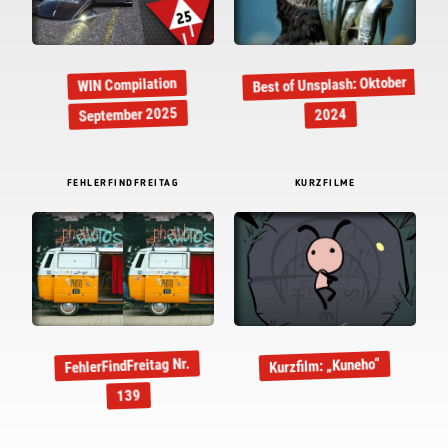
Best of Unsplash: Oktober
WIN Compilation
September 2025
2024
FEHLERFINDFREITAG
KURZFILME
FehlerFindFreitag Nr.
Kurzfilm: „Kuneho“
139