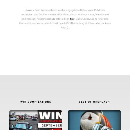
Hinweis:
Beim Kommentieren werden angegebene Daten sowie IP-Adresse
gespeichert und Cookies gesetzt (öffentlich sichtbar sind nur Name, Website und
Kommentar). Alle Datenschutz-Infos gibt es
hier
. Dank Cache/Spam-Filter sind
Kommentare manchmal nicht direkt nach Veröffentlichung sichtbar (aber da, keine
Angst).
WIN COMPILATIONS
BEST OF UNSPLASH