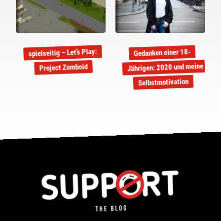
spielseitig – Let’s Play:
Gedanken einer 18-
Jährigen: 2020 und meine
Project Zomboid
Selbstmotivation