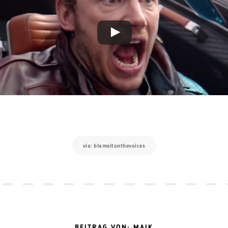
via: blameitonthevoices
BEITRAG VON: MAIK