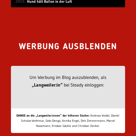
2015
Hund hält Ballon in der Luft
WERBUNG AUSBLENDEN
Um Werbung im Blog auszublenden, als
„Langweiler:in“
bei Steady einloggen:
DANKE an die „Langweiler:innen“ der höheren Stufen:
Andreas Wedel, Daniel
Schulze-Wethmar, Goto Dengo, Annika Engel, Dirk Zimmermann, Marcel
Nasemann, Kristian Gäckle und Christian Zenker.