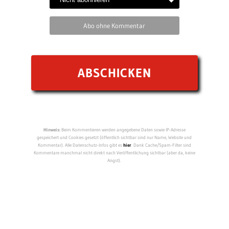
Abo ohne Kommentar
Hinweis:
Beim Kommentieren werden angegebene Daten sowie IP-Adresse
gespeichert und Cookies gesetzt (öffentlich sichtbar sind nur Name, Website und
Kommentar). Alle Datenschutz-Infos gibt es
hier
. Dank Cache/Spam-Filter sind
Kommentare manchmal nicht direkt nach Veröffentlichung sichtbar (aber da, keine
Angst).