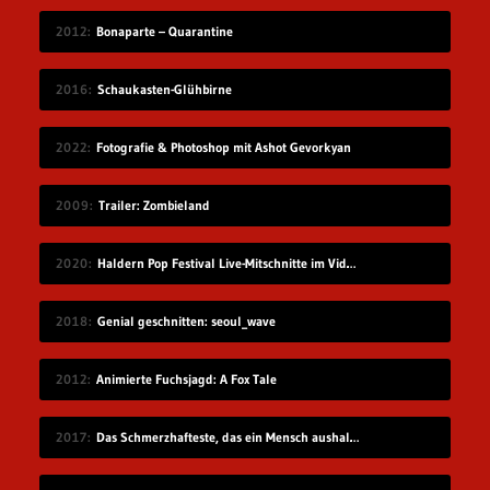
2012
Bonaparte – Quarantine
2016
Schaukasten-Glühbirne
2022
Fotografie & Photoshop mit Ashot Gevorkyan
2009
Trailer: Zombieland
2020
Haldern Pop Festival Live-Mitschnitte im Videostream (2008-2019)
2018
Genial geschnitten: seoul_wave
2012
Animierte Fuchsjagd: A Fox Tale
2017
Das Schmerzhafteste, das ein Mensch aushalten kann