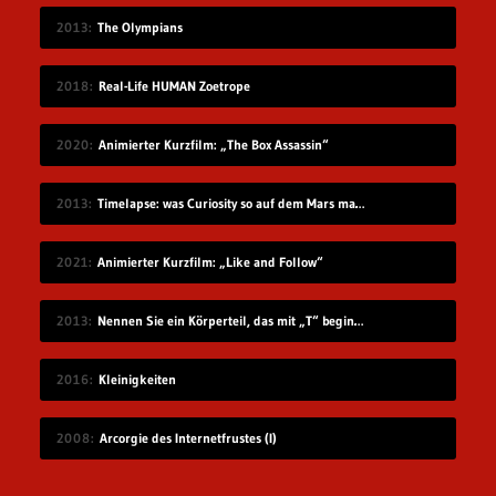
2013
The Olympians
2018
Real-Life HUMAN Zoetrope
2020
Animierter Kurzfilm: „The Box Assassin“
2013
Timelapse: was Curiosity so auf dem Mars macht
2021
Animierter Kurzfilm: „Like and Follow“
2013
Nennen Sie ein Körperteil, das mit „T“ beginnt
2016
Kleinigkeiten
2008
Arcorgie des Internetfrustes (I)