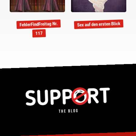
Sex auf den ersten Blick
FehlerFindFreitag Nr.
117