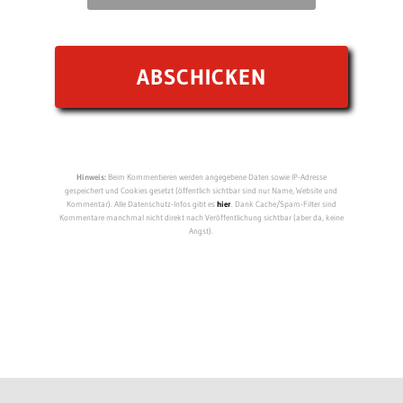
Hinweis:
Beim Kommentieren werden angegebene Daten sowie IP-Adresse
gespeichert und Cookies gesetzt (öffentlich sichtbar sind nur Name, Website und
Kommentar). Alle Datenschutz-Infos gibt es
hier
. Dank Cache/Spam-Filter sind
Kommentare manchmal nicht direkt nach Veröffentlichung sichtbar (aber da, keine
Angst).