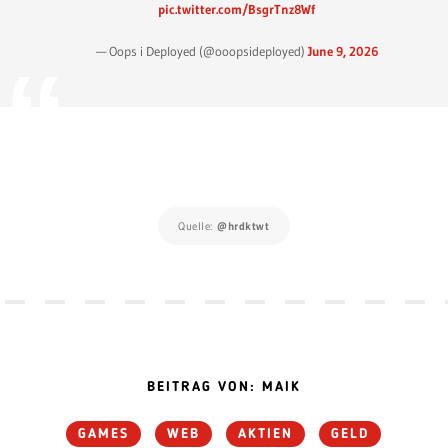
pic.twitter.com/BsgrTnz8Wf
— Oops i Deployed (@ooopsideployed)
June 9, 2026
Quelle:
@hrdktwt
BEITRAG VON: MAIK
GAMES
WEB
AKTIEN
GELD