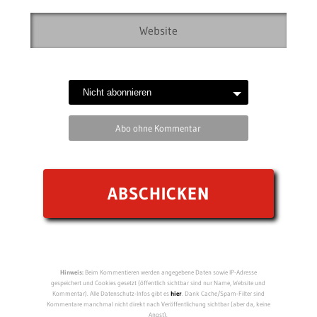
Abo ohne Kommentar
Hinweis:
Beim Kommentieren werden angegebene Daten sowie IP-Adresse
gespeichert und Cookies gesetzt (öffentlich sichtbar sind nur Name, Website und
Kommentar). Alle Datenschutz-Infos gibt es
hier
. Dank Cache/Spam-Filter sind
Kommentare manchmal nicht direkt nach Veröffentlichung sichtbar (aber da, keine
Angst).