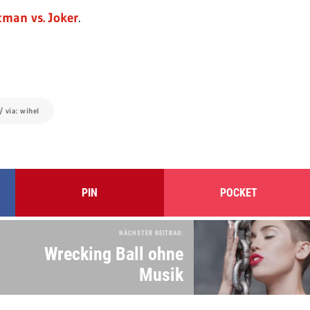
tman vs. Joker
.
/ via: wihel
PIN
POCKET
NÄCHSTER BEITRAG:
Wrecking Ball ohne
Musik