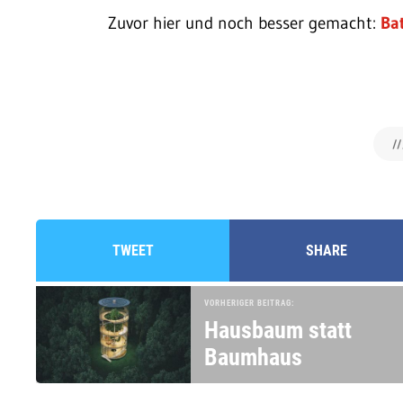
Zuvor hier und noch besser gemacht:
Ba
//
TWEET
SHARE
VORHERIGER BEITRAG:
Hausbaum statt
Baumhaus