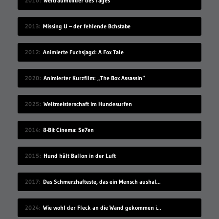
2010
Weltraumbilder des Tages
2013
Missing U – der fehlende Bchstabe
2012
Animierte Fuchsjagd: A Fox Tale
2020
Animierter Kurzfilm: „The Box Assassin“
2025
Weltmeisterschaft im Hundesurfen
2014
8-Bit Cinema: Se7en
2015
Hund hält Ballon in der Luft
2017
Das Schmerzhafteste, das ein Mensch aushalten kann
2024
Wie wohl der Fleck an die Wand gekommen ist?