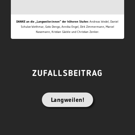
DANKE an die „Langweiler:innen“ der höheren Stufen:
Andreas Wedel, Daniel
Schulze-Wethmar, Goto Dengo, Annika Engel, Dirk Zimmermann, Marcel
Nasemann, Kristian Gäckle und Christian Zenker.
ZUFALLSBEITRAG
Langweilen!