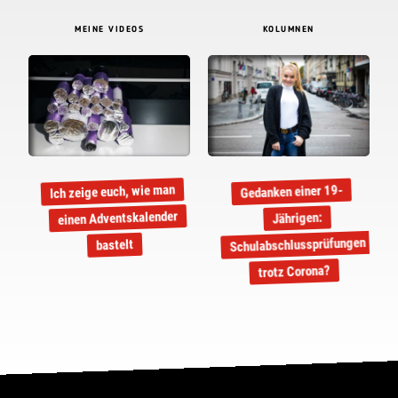
MEINE VIDEOS
KOLUMNEN
Ich zeige euch, wie man
Gedanken einer 19-
einen Adventskalender
Jährigen:
Schulabschlussprüfungen
bastelt
trotz Corona?