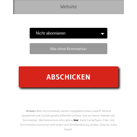
Abo ohne Kommentar
Hinweis:
Beim Kommentieren werden angegebene Daten sowie IP-Adresse
gespeichert und Cookies gesetzt (öffentlich sichtbar sind nur Name, Website und
Kommentar). Alle Datenschutz-Infos gibt es
hier
. Dank Cache/Spam-Filter sind
Kommentare manchmal nicht direkt nach Veröffentlichung sichtbar (aber da, keine
Angst).