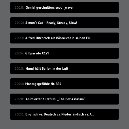
2018
Genial geschnitten: seoul_wave
2012
Simon’s Cat – Ready, Steady, Slow!
2023
Alfred Hitchcock als Bösewicht in seinen Filmen
2024
GIFparade XCVI
2015
Hund hält Ballon in der Luft
2023
Montagsgefühle Nr. 394
2020
Animierter Kurzfilm: „The Box Assassin“
2022
Englisch vs. Deutsch vs. Niederländisch vs. Afrikaans