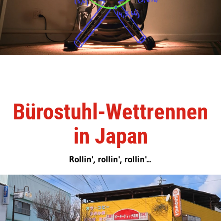
Bürostuhl-Wettrennen
in Japan
Rollin', rollin', rollin'...