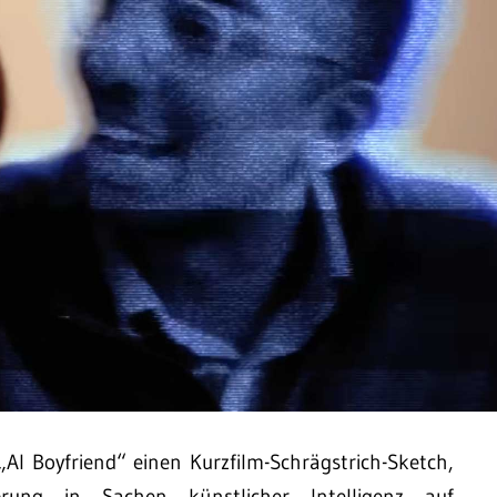
AI Boyfriend“ einen Kurzfilm-Schrägstrich-Sketch,
prung in Sachen künstlicher Intelligenz auf