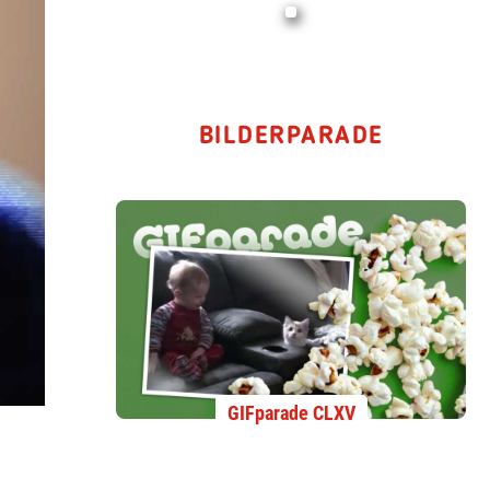
BILDERPARADE
GIFparade CLXV