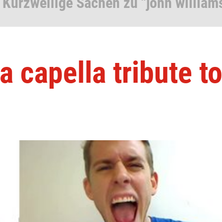
 Kurzweilige Sachen zu "john william
a capella tribute t