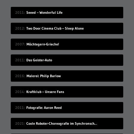
2011
Seeed – Wonderful Life
2012
Two Door Cinema Club – Sleep Alone
2007
Möchtegern-Grieche!
2011
Das Geister-Auto
2016
Malerei: Philip Barlow
2014
Kraftklub – Unsere Fans
2011
Fotografie: Aaron Reed
2021
Coole Roboter-Choreografie im Synchronschwimmen