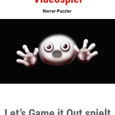
Horror-Puzzler
Let’s Game it Out spielt