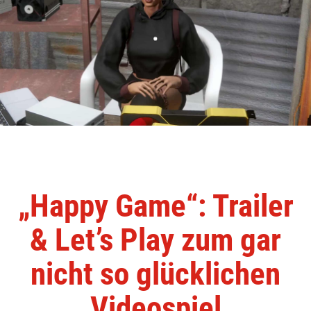
„Happy Game“: Trailer
& Let’s Play zum gar
nicht so glücklichen
Videospiel