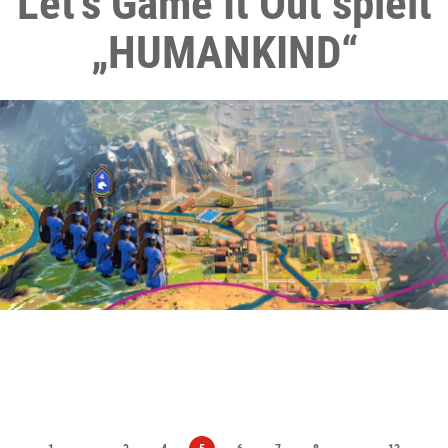
Let’s Game It Out spielt
„HUMANKIND“