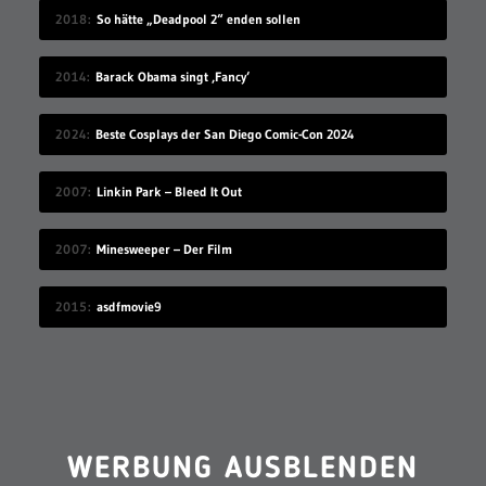
2018
So hätte „Deadpool 2“ enden sollen
2014
Barack Obama singt ‚Fancy‘
2024
Beste Cosplays der San Diego Comic-Con 2024
2007
Linkin Park – Bleed It Out
2007
Minesweeper – Der Film
2015
asdfmovie9
WERBUNG AUSBLENDEN