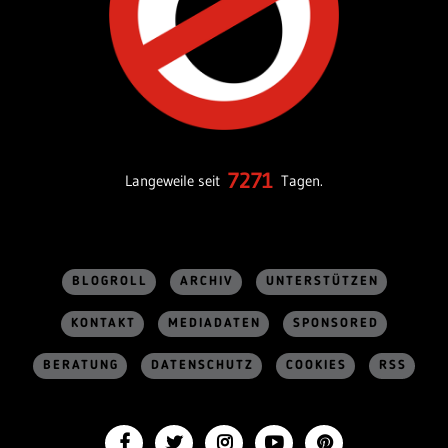
7271
Langeweile seit
Tagen.
BLOGROLL
ARCHIV
UNTERSTÜTZEN
KONTAKT
MEDIADATEN
SPONSORED
BERATUNG
DATENSCHUTZ
COOKIES
RSS