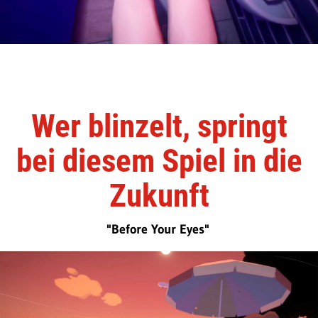
Wer blinzelt, springt
bei diesem Spiel in die
Zukunft
"Before Your Eyes"