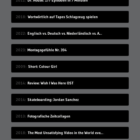
2012
Dr. House: 177 Episoden in 7 Minuten
2018
Wortwörtlich auf Tapes Schlagzeug spielen
2022
Englisch vs. Deutsch vs. Niederländisch vs. Afrikaans
2023
Montagsgefühle Nr. 394
2009
Short: Colour Girl
2014
Review: Wish I Was Here OST
2014
Skateboarding: Jordan Sanchez
2013
Fotografische Zeitcollagen
2018
The Most Unsatisfying Video in the World ever made – part 2