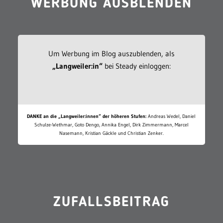
WERBUNG AUSBLENDEN
Um Werbung im Blog auszublenden, als
„Langweiler:in“
bei Steady einloggen:
DANKE an die „Langweiler:innen“ der höheren Stufen:
Andreas Wedel, Daniel
Schulze-Wethmar, Goto Dengo, Annika Engel, Dirk Zimmermann, Marcel
Nasemann, Kristian Gäckle und Christian Zenker.
ZUFALLSBEITRAG