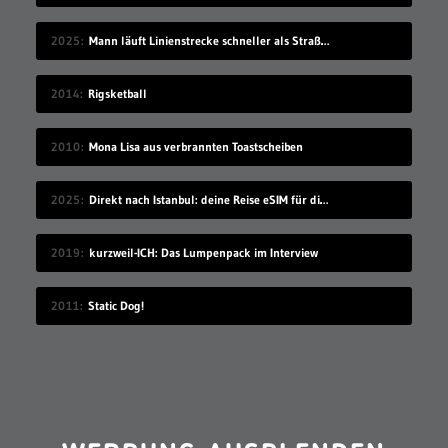
2025
Mann läuft Linienstrecke schneller als Straßenbahn
2014
Rigsketball
2010
Mona Lisa aus verbrannten Toastscheiben
2025
Direkt nach Istanbul: deine Reise eSIM für die Türkei
2019
kurzweil-ICH: Das Lumpenpack im Interview
2011
Static Dog!