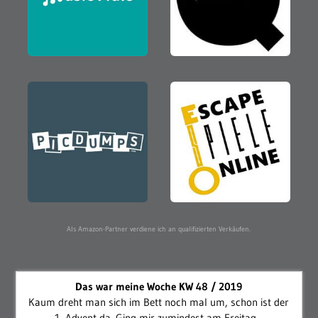
Als Amazon-Partner verdiene ich an qualifizierten Verkäufen.
Das war meine Woche KW 48 / 2019
Kaum dreht man sich im Bett noch mal um, schon ist der
1. Advent da. Ging mir zumindest am Freitag...