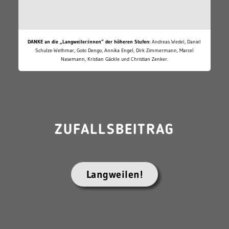
DANKE an die „Langweiler:innen“ der höheren Stufen:
Andreas Wedel, Daniel
Schulze-Wethmar, Goto Dengo, Annika Engel, Dirk Zimmermann, Marcel
Nasemann, Kristian Gäckle und Christian Zenker.
ZUFALLSBEITRAG
Langweilen!