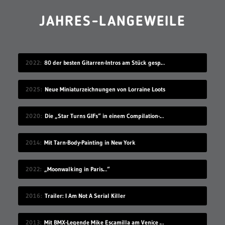
JAHRES-LANGEWEILE
2022
80 der besten Gitarren-Intros am Stück gespielt
2025
Neue Miniaturzeichnungen von Lorraine Loots
2020
Die „Star Turns GIFs“ in einem Compilation-Video
2014
Mit Tarn-Body-Painting in New York
2022
„Moonwalking in Paris…“
2016
Trailer: I Am Not A Serial Killer
2013
Mit BMX-Legende Mike Escamilla am Venice Beach