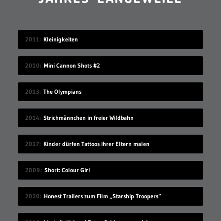
2011
Kleinigkeiten
2010
Mini Cannon Shots #2
2013
The Olympians
2014
Strichmännchen in freier Wildbahn
2017
Kinder dürfen Tattoos ihrer Eltern malen
2009
Short: Colour Girl
2020
Honest Trailers zum Film „Starship Troopers“