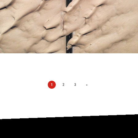
1
2
3
»