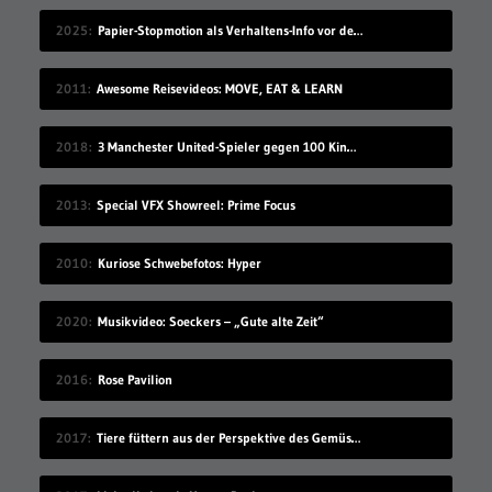
2025
Papier-Stopmotion als Verhaltens-Info vor dem Kinofilm
2011
Awesome Reisevideos: MOVE, EAT & LEARN
2018
3 Manchester United-Spieler gegen 100 Kinder
2013
Special VFX Showreel: Prime Focus
2010
Kuriose Schwebefotos: Hyper
2020
Musikvideo: Soeckers – „Gute alte Zeit“
2016
Rose Pavilion
2017
Tiere füttern aus der Perspektive des Gemüses