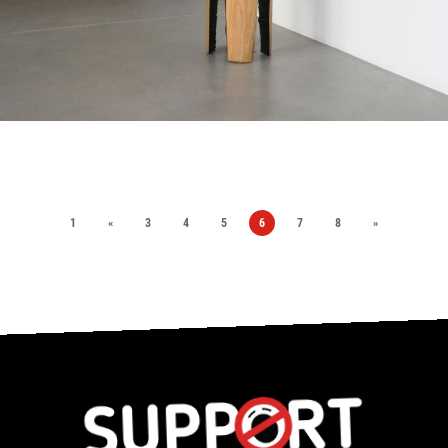
1
«
3
4
5
6
7
8
»