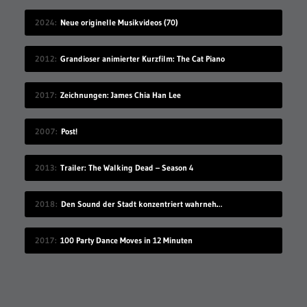
2024
Neue originelle Musikvideos (70)
2012
Grandioser animierter Kurzfilm: The Cat Piano
2017
Zeichnungen: James Chia Han Lee
2007
Post!
2013
Trailer: The Walking Dead – Season 4
2018
Den Sound der Stadt konzentriert wahrnehmen
2017
100 Party Dance Moves in 12 Minuten