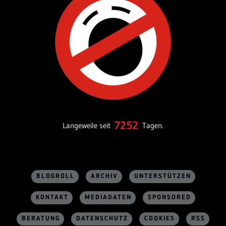
7252
Langeweile seit
Tagen.
BLOGROLL
ARCHIV
UNTERSTÜTZEN
KONTAKT
MEDIADATEN
SPONSORED
BERATUNG
DATENSCHUTZ
COOKIES
RSS