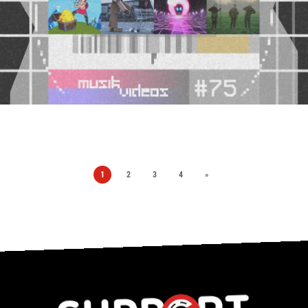
1
2
3
4
»