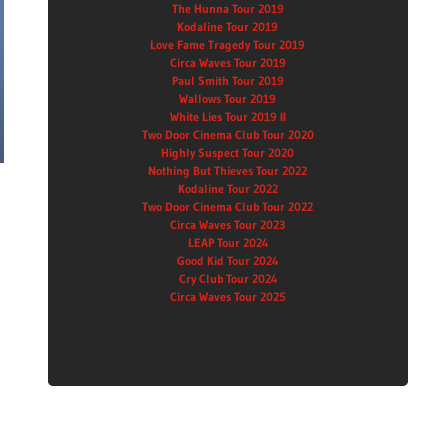
The Hunna Tour 2019
Kodaline Tour 2019
Love Fame Tragedy Tour 2019
Circa Waves Tour 2019
Paul Smith Tour 2019
Wallows Tour 2019
White Lies Tour 2019 II
Two Door Cinema Club Tour 2020
Highly Suspect Tour 2020
Nothing But Thieves Tour 2022
Kodaline Tour 2022
Two Door Cinema Club Tour 2022
Circa Waves Tour 2023
LEAP Tour 2024
Good Kid Tour 2024
Cry Club Tour 2024
Circa Waves Tour 2025