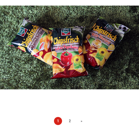
1
2
»