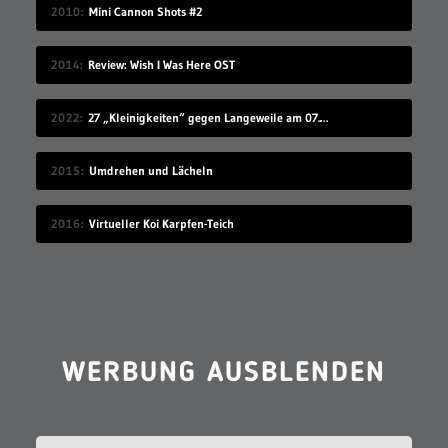
2010
Mini Cannon Shots #2
2014
Review: Wish I Was Here OST
2022
27 „Kleinigkeiten“ gegen Langeweile am 07.08.2022
2015
Umdrehen und Lächeln
2016
Virtueller Koi Karpfen-Teich
WERBUNG AUSBLENDEN