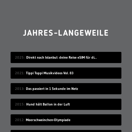
JAHRES-LANGEWEILE
2025
Direkt nach Istanbul: deine Reise eSIM für die Türkei
2021
Tippi Toppi Musikvideos Vol. 83
2013
Das passiert in 1 Sekunde im Netz
2015
Hund hält Ballon in der Luft
2012
Meerschweinchen-Olympiade