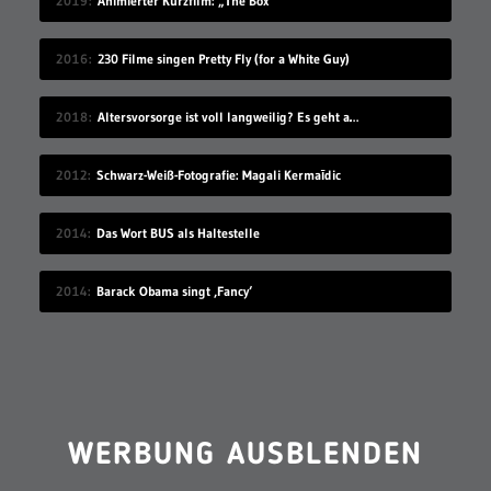
2019
Animierter Kurzfilm: „The Box“
2016
230 Filme singen Pretty Fly (for a White Guy)
2018
Altersvorsorge ist voll langweilig? Es geht auch modern!
2012
Schwarz-Weiß-Fotografie: Magali Kermaīdic
2014
Das Wort BUS als Haltestelle
2014
Barack Obama singt ‚Fancy‘
WERBUNG AUSBLENDEN