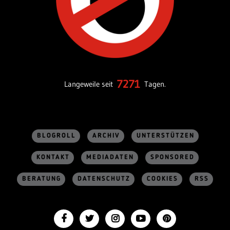
7271
Langeweile seit
Tagen.
BLOGROLL
ARCHIV
UNTERSTÜTZEN
KONTAKT
MEDIADATEN
SPONSORED
BERATUNG
DATENSCHUTZ
COOKIES
RSS