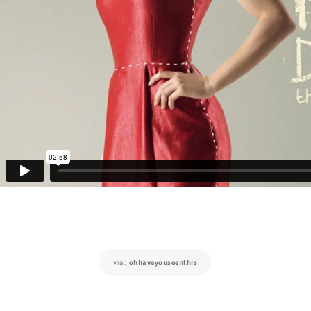
via:
ohhaveyouseenthis