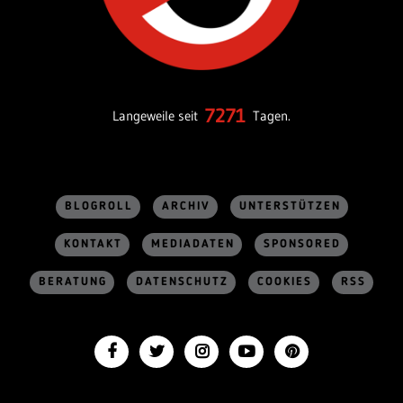
7271
Langeweile seit
Tagen.
BLOGROLL
ARCHIV
UNTERSTÜTZEN
KONTAKT
MEDIADATEN
SPONSORED
BERATUNG
DATENSCHUTZ
COOKIES
RSS