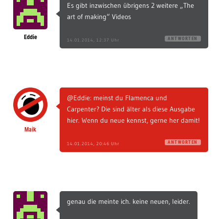
Es gibt inzwischen übrigens 2 weitere „The
art of making“ Videos
Eddie
ANTWORTEN
14.01.2014, 12:37 Uhr
@Eddie: meinst du Flamenca und
Carpenter? Die sind älter als diese Ausgabe
hier. Wenn du neue kennst, gerne her damit!
Maik
ANTWORTEN
14.01.2014, 20:46 Uhr
genau die meinte ich. keine neuen, leider.