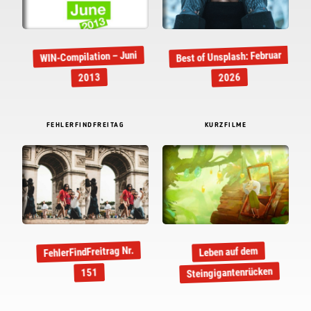
Best of Unsplash: Februar
WIN-Compilation – Juni
2013
2026
FEHLERFINDFREITAG
KURZFILME
FehlerFindFreitrag Nr.
Leben auf dem
Steingigantenrücken
151