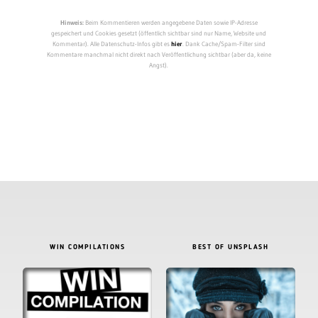
Hinweis:
Beim Kommentieren werden angegebene Daten sowie IP-Adresse
gespeichert und Cookies gesetzt (öffentlich sichtbar sind nur Name, Website und
Kommentar). Alle Datenschutz-Infos gibt es
hier
. Dank Cache/Spam-Filter sind
Kommentare manchmal nicht direkt nach Veröffentlichung sichtbar (aber da, keine
Angst).
WIN COMPILATIONS
BEST OF UNSPLASH