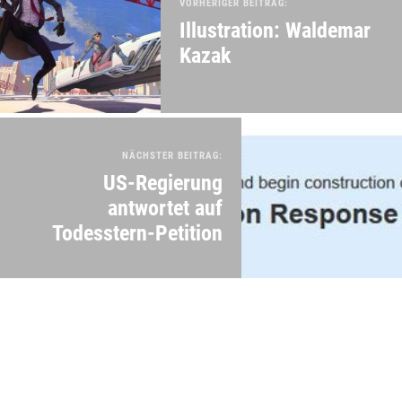
VORHERIGER BEITRAG:
Illustration: Waldemar
Kazak
NÄCHSTER BEITRAG:
US-Regierung
antwortet auf
Todesstern-Petition