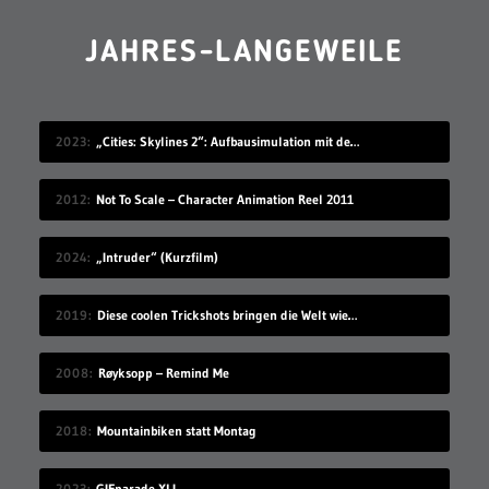
JAHRES-LANGEWEILE
2023
„Cities: Skylines 2“: Aufbausimulation mit den komplexesten Straßensystemen
2012
Not To Scale – Character Animation Reel 2011
2024
„Intruder“ (Kurzfilm)
2019
Diese coolen Trickshots bringen die Welt wieder in Ordnung
2008
Røyksopp – Remind Me
2018
Mountainbiken statt Montag
2023
GIFparade XLI