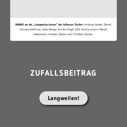
DANKE an die „Langweiler:innen“ der höheren Stufen:
Andreas Wedel, Daniel
Schulze-Wethmar, Goto Dengo, Annika Engel, Dirk Zimmermann, Marcel
Nasemann, Kristian Gäckle und Christian Zenker.
ZUFALLSBEITRAG
Langweilen!