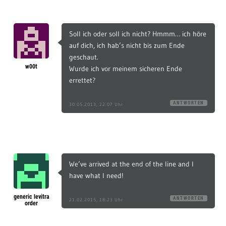
Soll ich oder soll ich nicht? Hmmm… ich höre
auf dich, ich hab’s nicht bis zum Ende
geschaut.
w00t
Wurde ich vor meinem sicheren Ende
errettet?
ANTWORTEN
30.05.2013, 22:07 Uhr
We’ve arrived at the end of the line and I
have what I need!
generic levitra
ANTWORTEN
21.02.2015, 18:23 Uhr
order