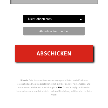
Abo ohne Kommentar
Hinweis:
Beim Kommentieren werden angegebene Daten sowie IP-Adresse
gespeichert und Cookies gesetzt (öffentlich sichtbar sind nur Name, Website und
Kommentar). Alle Datenschutz-Infos gibt es
hier
. Dank Cache/Spam-Filter sind
Kommentare manchmal nicht direkt nach Veröffentlichung sichtbar (aber da, keine
Angst).