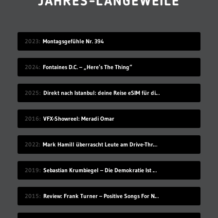
JAHRES-LANGEWEILE
2023
Montagsgefühle Nr. 394
2024
Fontaines D.C. – „Here’s The Thing“
2025
Direkt nach Istanbul: deine Reise eSIM für die Türkei
2016
VFX-Showreel: Meradi Omar
2022
Mark Hamill überrascht Leute am Drive-Thru-Schalter
2019
Sebastian Krumbiegel – Die Demokratie Ist Weiblich
2015
Review: Frank Turner – Positive Songs For Negative People