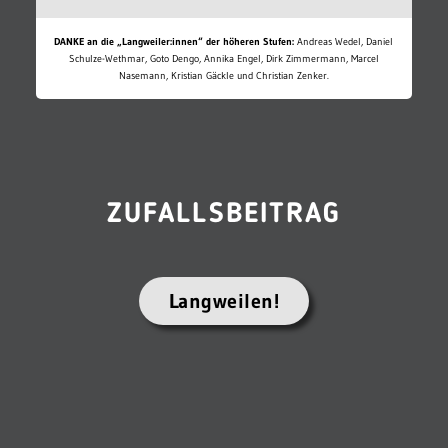
DANKE an die „Langweiler:innen“ der höheren Stufen:
Andreas Wedel, Daniel
Schulze-Wethmar, Goto Dengo, Annika Engel, Dirk Zimmermann, Marcel
Nasemann, Kristian Gäckle und Christian Zenker.
ZUFALLSBEITRAG
Langweilen!