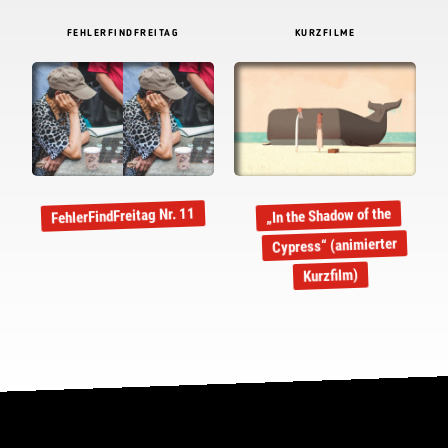
FEHLERFINDFREITAG
KURZFILME
FehlerFindFreitag Nr. 11
„In the Shadow of the
Cypress“ (animierter
Kurzfilm)