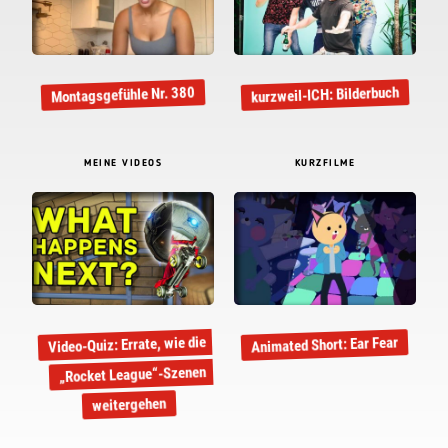
kurzweil-ICH: Bilderbuch
Montagsgefühle Nr. 380
MEINE VIDEOS
KURZFILME
Video-Quiz: Errate, wie die
Animated Short: Ear Fear
„Rocket League“-Szenen
weitergehen