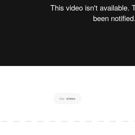
via:
vimeo