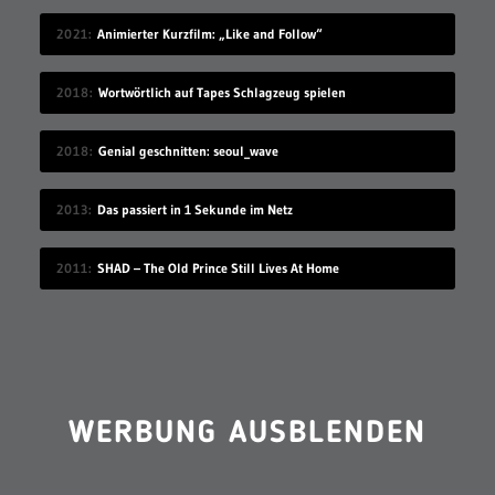
2021
Animierter Kurzfilm: „Like and Follow“
2018
Wortwörtlich auf Tapes Schlagzeug spielen
2018
Genial geschnitten: seoul_wave
2013
Das passiert in 1 Sekunde im Netz
2011
SHAD – The Old Prince Still Lives At Home
WERBUNG AUSBLENDEN