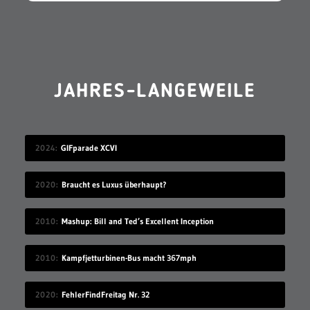
JAHRES-LANGEWEILE
2024
GIFparade XCVI
2020
Braucht es Luxus überhaupt?
2010
Mashup: Bill and Ted’s Excellent Inception
2010
Kampfjetturbinen-Bus macht 367mph
2020
FehlerFindFreitag Nr. 32