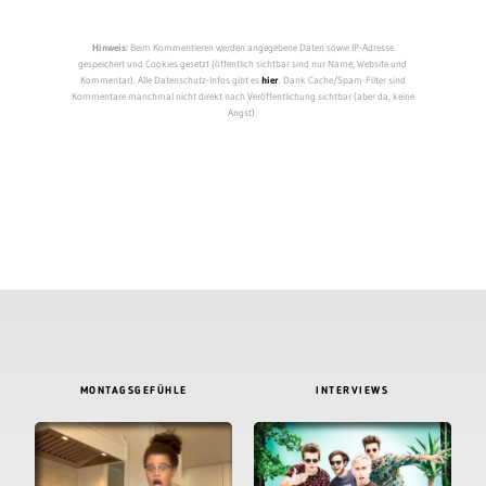
Hinweis:
Beim Kommentieren werden angegebene Daten sowie IP-Adresse
gespeichert und Cookies gesetzt (öffentlich sichtbar sind nur Name, Website und
Kommentar). Alle Datenschutz-Infos gibt es
hier
. Dank Cache/Spam-Filter sind
Kommentare manchmal nicht direkt nach Veröffentlichung sichtbar (aber da, keine
Angst).
MONTAGSGEFÜHLE
INTERVIEWS