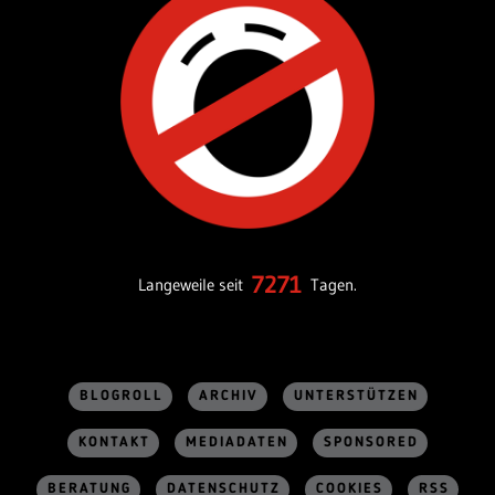
7271
Langeweile seit
Tagen.
BLOGROLL
ARCHIV
UNTERSTÜTZEN
KONTAKT
MEDIADATEN
SPONSORED
BERATUNG
DATENSCHUTZ
COOKIES
RSS