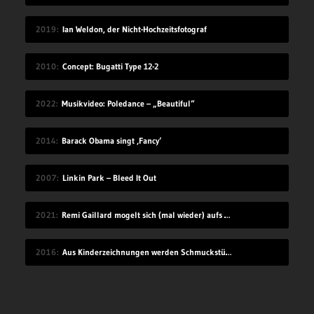
2019
Ian Weldon, der Nicht-Hochzeitsfotograf
2010
Concept: Bugatti Type 12-2
2022
Musikvideo: Poledance – „Beautiful“
2014
Barack Obama singt ‚Fancy‘
2007
Linkin Park – Bleed It Out
2021
Remi Gaillard mogelt sich (mal wieder) aufs Volleyball-Mannschaftsfoto
2016
Aus Kinderzeichnungen werden Schmuckstücke