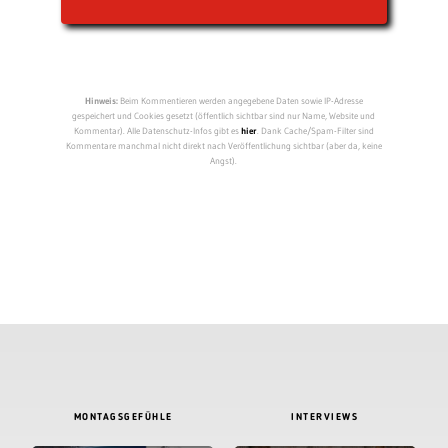
Hinweis:
Beim Kommentieren werden angegebene Daten sowie IP-Adresse
gespeichert und Cookies gesetzt (öffentlich sichtbar sind nur Name, Website und
Kommentar). Alle Datenschutz-Infos gibt es
hier
. Dank Cache/Spam-Filter sind
Kommentare manchmal nicht direkt nach Veröffentlichung sichtbar (aber da, keine
Angst).
MONTAGSGEFÜHLE
INTERVIEWS