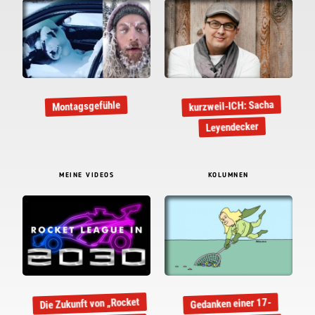
kurzweil-ICH: Sacha
Montagsgefühle
Leyendecker
MEINE VIDEOS
KOLUMNEN
Die Zukunft von „Rocket
Gedanken einer 17-