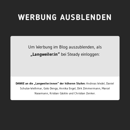
WERBUNG AUSBLENDEN
Um Werbung im Blog auszublenden, als
„Langweiler:in“
bei Steady einloggen:
DANKE an die „Langweiler:innen“ der höheren Stufen:
Andreas Wedel, Daniel
Schulze-Wethmar, Goto Dengo, Annika Engel, Dirk Zimmermann, Marcel
Nasemann, Kristian Gäckle und Christian Zenker.