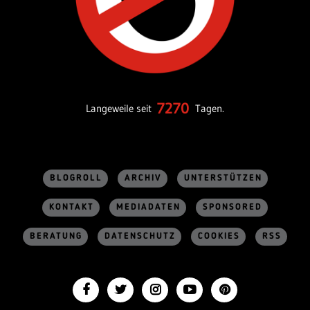
7270
Langeweile seit
Tagen.
BLOGROLL
ARCHIV
UNTERSTÜTZEN
KONTAKT
MEDIADATEN
SPONSORED
BERATUNG
DATENSCHUTZ
COOKIES
RSS