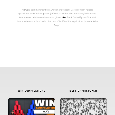
Hinweis:
Beim Kommentieren werden angegebene Daten sowie IP-Adresse
gespeichert und Cookies gesetzt (öffentlich sichtbar sind nur Name, Website und
Kommentar). Alle Datenschutz-Infos gibt es
hier
. Dank Cache/Spam-Filter sind
Kommentare manchmal nicht direkt nach Veröffentlichung sichtbar (aber da, keine
Angst).
WIN COMPILATIONS
BEST OF UNSPLASH