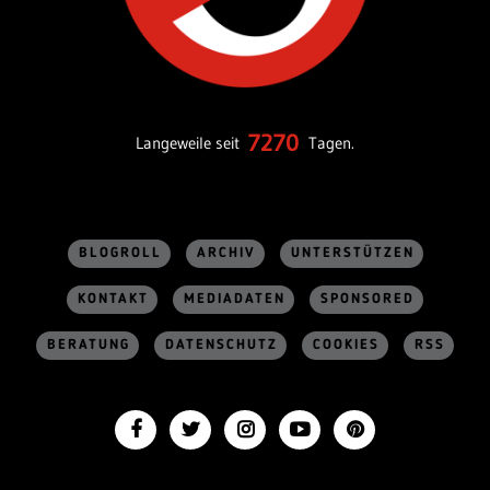
7270
Langeweile seit
Tagen.
BLOGROLL
ARCHIV
UNTERSTÜTZEN
KONTAKT
MEDIADATEN
SPONSORED
BERATUNG
DATENSCHUTZ
COOKIES
RSS