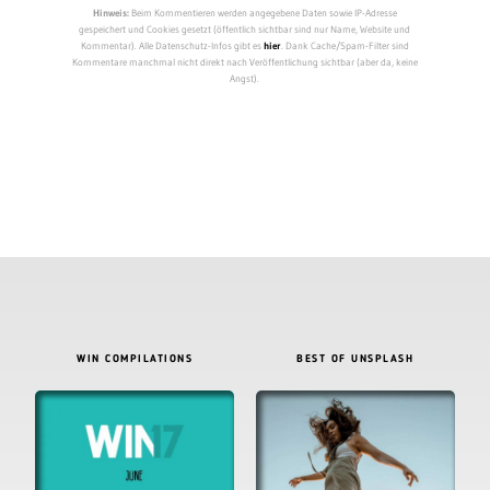
Hinweis:
Beim Kommentieren werden angegebene Daten sowie IP-Adresse
gespeichert und Cookies gesetzt (öffentlich sichtbar sind nur Name, Website und
Kommentar). Alle Datenschutz-Infos gibt es
hier
. Dank Cache/Spam-Filter sind
Kommentare manchmal nicht direkt nach Veröffentlichung sichtbar (aber da, keine
Angst).
WIN COMPILATIONS
BEST OF UNSPLASH