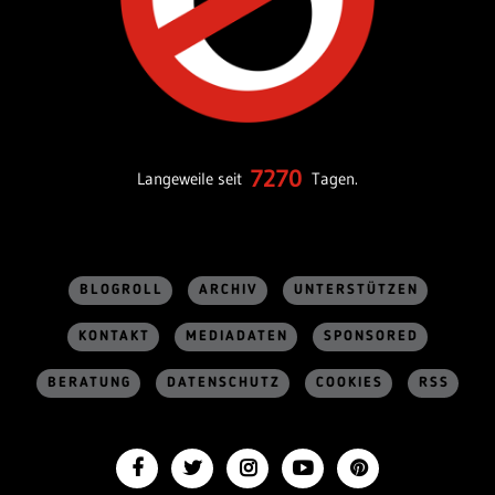
7270
Langeweile seit
Tagen.
BLOGROLL
ARCHIV
UNTERSTÜTZEN
KONTAKT
MEDIADATEN
SPONSORED
BERATUNG
DATENSCHUTZ
COOKIES
RSS