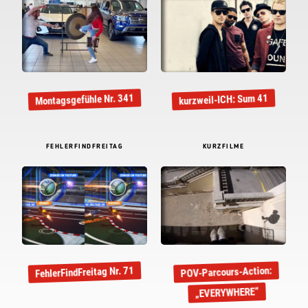
Montagsgefühle Nr. 341
kurzweil-ICH: Sum 41
FEHLERFINDFREITAG
KURZFILME
FehlerFindFreitag Nr. 71
POV-Parcours-Action:
„EVERYWHERE“