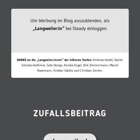
Um Werbung im Blog auszublenden, als
„Langweiler:in“
bei Steady einloggen:
DANKE an die „Langweiler:innen“ der höheren Stufen:
Andreas Wedel, Daniel
Schulze-Wethmar, Goto Dengo, Annika Engel, Dirk Zimmermann, Marcel
Nasemann, Kristian Gäckle und Christian Zenker.
ZUFALLSBEITRAG