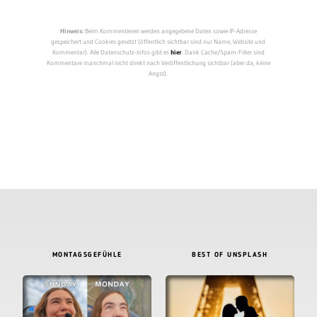
Hinweis:
Beim Kommentieren werden angegebene Daten sowie IP-Adresse
gespeichert und Cookies gesetzt (öffentlich sichtbar sind nur Name, Website und
Kommentar). Alle Datenschutz-Infos gibt es
hier
. Dank Cache/Spam-Filter sind
Kommentare manchmal nicht direkt nach Veröffentlichung sichtbar (aber da, keine
Angst).
MONTAGSGEFÜHLE
BEST OF UNSPLASH