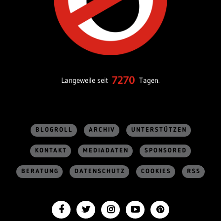
7270
Langeweile seit
Tagen.
BLOGROLL
ARCHIV
UNTERSTÜTZEN
KONTAKT
MEDIADATEN
SPONSORED
BERATUNG
DATENSCHUTZ
COOKIES
RSS