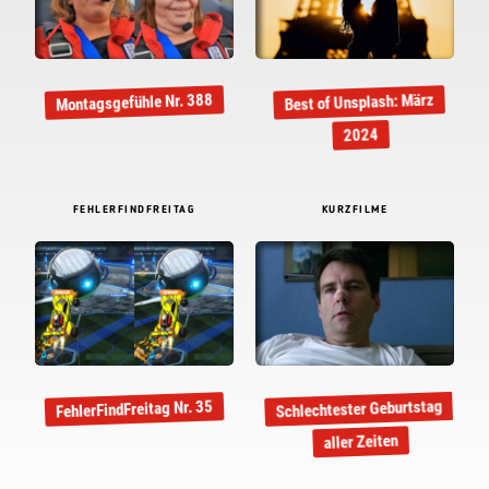
Best of Unsplash: März
Montagsgefühle Nr. 388
2024
FEHLERFINDFREITAG
KURZFILME
Schlechtester Geburtstag
FehlerFindFreitag Nr. 35
aller Zeiten