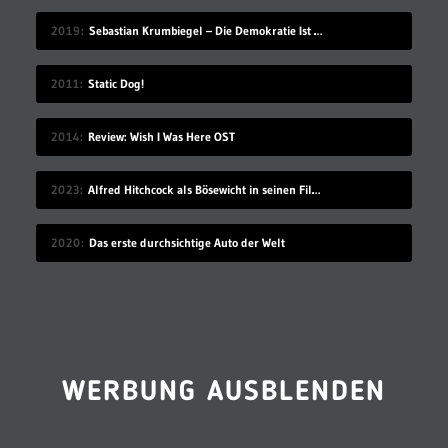
2019
Sebastian Krumbiegel – Die Demokratie Ist Weiblich
2011
Static Dog!
2014
Review: Wish I Was Here OST
2023
Alfred Hitchcock als Bösewicht in seinen Filmen
2020
Das erste durchsichtige Auto der Welt
WERBUNG AUSBLENDEN