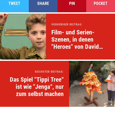
TWEET
SHARE
PIN
POCKET
VORHERIGER BEITRAG:
Film- und Serien-
Szenen, in denen
"Heroes" von David
Bowie zu hören ist
NÄCHSTER BEITRAG:
Das Spiel "Tippi Tree“
ist wie "Jenga“, nur
zum selbst machen