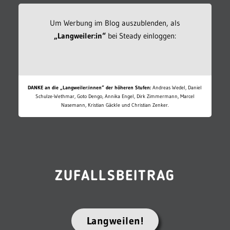
Um Werbung im Blog auszublenden, als
„Langweiler:in“
bei Steady einloggen:
DANKE an die „Langweiler:innen“ der höheren Stufen:
Andreas Wedel, Daniel
Schulze-Wethmar, Goto Dengo, Annika Engel, Dirk Zimmermann, Marcel
Nasemann, Kristian Gäckle und Christian Zenker.
ZUFALLSBEITRAG
Langweilen!