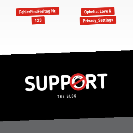
FehlerFindFreitag Nr.
Ophelia: Love &
Privacy_Settings
123