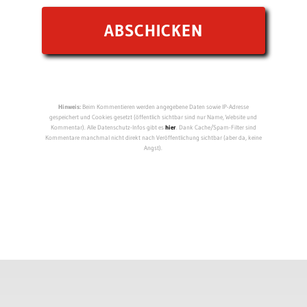
Hinweis:
Beim Kommentieren werden angegebene Daten sowie IP-Adresse
gespeichert und Cookies gesetzt (öffentlich sichtbar sind nur Name, Website und
Kommentar). Alle Datenschutz-Infos gibt es
hier
. Dank Cache/Spam-Filter sind
Kommentare manchmal nicht direkt nach Veröffentlichung sichtbar (aber da, keine
Angst).