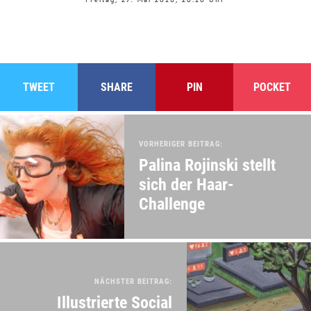
TWEET
SHARE
PIN
POCKET
VORHERIGER BEITRAG:
Palina Rojinski stellt
sich der Haar-
Challenge
NÄCHSTER BEITRAG:
Illustrierte Social