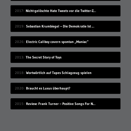
2017
Nicht-gelöschte Hate Tweets vor die Twitter-Zentrale gesprüht
2019
Sebastian Krumbiegel – Die Demokratie Ist Weiblich
2026
Electric Callboy covern spontan „Maniac“
2013
The Secret Story of Toys
2018
Wortwörtlich auf Tapes Schlagzeug spielen
2020
Braucht es Luxus überhaupt?
2015
Review: Frank Turner – Positive Songs For Negative People