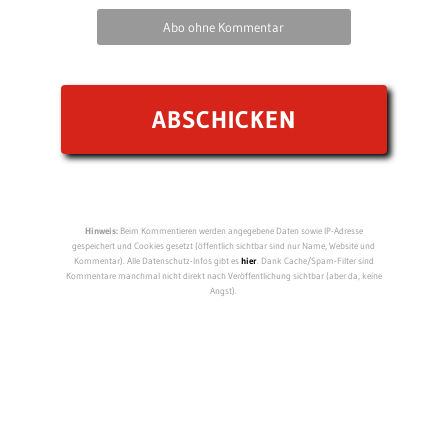
Abo ohne Kommentar
Hinweis:
Beim Kommentieren werden angegebene Daten sowie IP-Adresse
gespeichert und Cookies gesetzt (öffentlich sichtbar sind nur Name, Website und
Kommentar). Alle Datenschutz-Infos gibt es
hier
. Dank Cache/Spam-Filter sind
Kommentare manchmal nicht direkt nach Veröffentlichung sichtbar (aber da, keine
Angst).