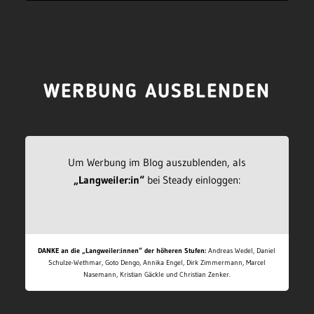
WERBUNG AUSBLENDEN
Um Werbung im Blog auszublenden, als
„Langweiler:in“
bei Steady einloggen:
DANKE an die „Langweiler:innen“ der höheren Stufen:
Andreas Wedel, Daniel
Schulze-Wethmar, Goto Dengo, Annika Engel, Dirk Zimmermann, Marcel
Nasemann, Kristian Gäckle und Christian Zenker.