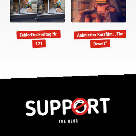
Animierter Kurzfilm: „The
FehlerFindFreitag Nr.
Desert“
121