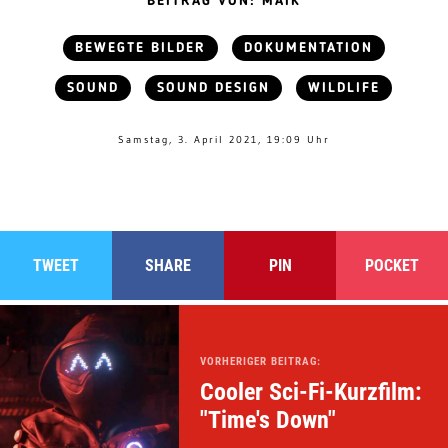
BEITRAG VON: MAIK
BEWEGTE BILDER
DOKUMENTATION
SOUND
SOUND DESIGN
WILDLIFE
Samstag, 3. April 2021, 19:09 Uhr
TWEET
SHARE
PIN
POCKET
VORHERIGER BEITRAG:
Cooler Sci-Fi-Kurzfilm:
"Time's Down"