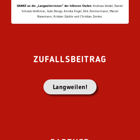
DANKE an die „Langweiler:innen“ der höheren Stufen:
Andreas Wedel, Daniel
Schulze-Wethmar, Goto Dengo, Annika Engel, Dirk Zimmermann, Marcel
Nasemann, Kristian Gäckle und Christian Zenker.
ZUFALLSBEITRAG
Langweilen!