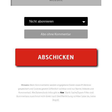
Abo ohne Kommentar
Hinweis:
Beim Kommentieren werden angegebene Daten sowie IP-Adresse
gespeichert und Cookies gesetzt (öffentlich sichtbar sind nur Name, Website und
Kommentar). Alle Datenschutz-Infos gibt es
hier
. Dank Cache/Spam-Filter sind
Kommentare manchmal nicht direkt nach Veröffentlichung sichtbar (aber da, keine
Angst).