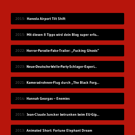
2015
Haneda Airport Tilt Shift
2015
Mit diesen 8 Tipps wird dein Blog super erfolgreich, du glaubst nicht, wie einfach es ist!
2022
Horror-Parodie-Fake-Trailer: „Fucking Ghosts“
2023
Neue-Deutsche-Welle-Party-Schlager-Experiment: „Schampus im Pool“
2021
Kameradrohnen-Flug durch „The Black Forge Inn Bar“
2014
Hannah Georgas – Enemies
2015
Jean-Claude Juncker betrunken beim EU-Gipfel
2013
Animated Short: Fortune Elephant Dream