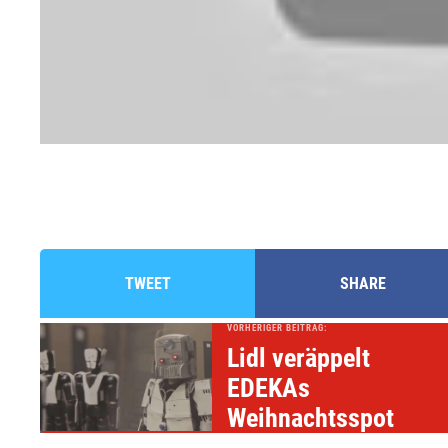
TWEET
SHARE
VORHERIGER BEITRAG:
Lidl veräppelt
EDEKAs
Weihnachtsspot