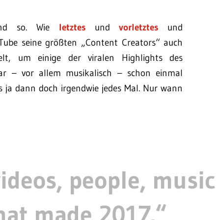
 und so. Wie
letztes
und
vorletztes
und
ube seine größten „Content Creators“ auch
t, um einige der viralen Highlights des
ar – vor allem musikalisch – schon einmal
es ja dann doch irgendwie jedes Mal. Nur wann
videos, people, music
at made 2017.“