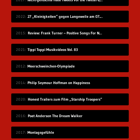
2022
27 „Kleinigkeiten“ gegen Langeweile am 07.08.2022
2015
Review: Frank Turner – Positive Songs For Negative People
2021
Tippi Toppi Musikvideos Vol. 83
2012
Meerschweinchen-Olympiade
2014
Philip Seymour Hoffman on Happiness
2020
Honest Trailers zum Film „Starship Troopers“
2016
Poet Anderson The Dream Walker
2017
Montagsgefühle