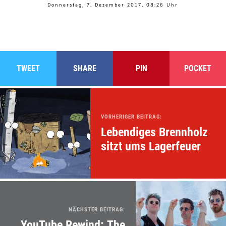
Donnerstag, 7. Dezember 2017, 08:26 Uhr
TWEET
SHARE
PIN
POCKET
VORHERIGER BEITRAG:
Lebendiges Brennholz
sitzt ums Lagerfeuer
NÄCHSTER BEITRAG:
YouTube Rewind: The