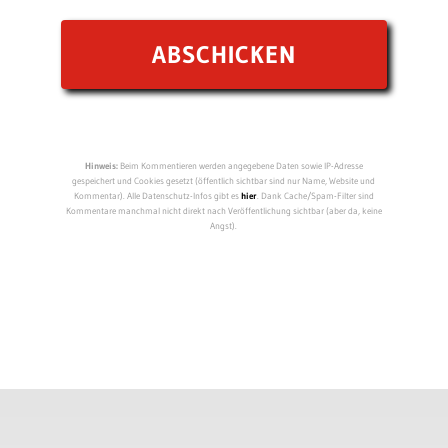
Hinweis:
Beim Kommentieren werden angegebene Daten sowie IP-Adresse
gespeichert und Cookies gesetzt (öffentlich sichtbar sind nur Name, Website und
Kommentar). Alle Datenschutz-Infos gibt es
hier
. Dank Cache/Spam-Filter sind
Kommentare manchmal nicht direkt nach Veröffentlichung sichtbar (aber da, keine
Angst).