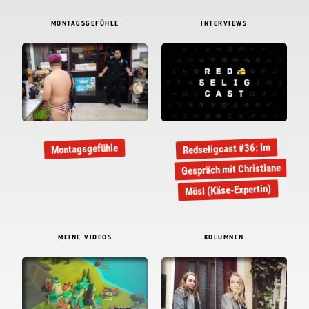
MONTAGSGEFÜHLE
INTERVIEWS
Redseligcast #36: Im
Montagsgefühle
Gespräch mit Christiane
Mösl (Käse-Expertin)
MEINE VIDEOS
KOLUMNEN