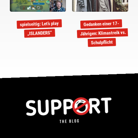
spielseitig: Let’s play
Gedanken einer 17-
Jährigen: Klimastreik vs.
„ISLANDERS“
Schulpflicht