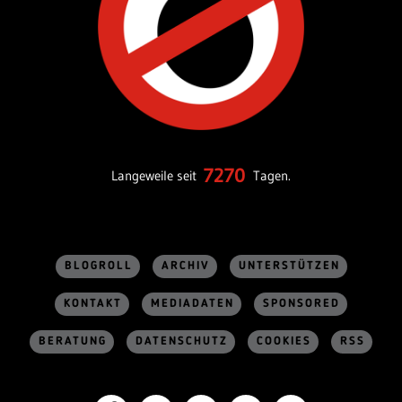
7270
Langeweile seit
Tagen.
BLOGROLL
ARCHIV
UNTERSTÜTZEN
KONTAKT
MEDIADATEN
SPONSORED
BERATUNG
DATENSCHUTZ
COOKIES
RSS