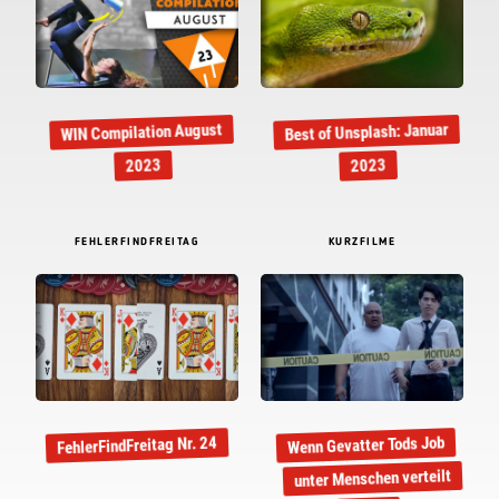
Best of Unsplash: Januar
WIN Compilation August
2023
2023
FEHLERFINDFREITAG
KURZFILME
Wenn Gevatter Tods Job
FehlerFindFreitag Nr. 24
unter Menschen verteilt