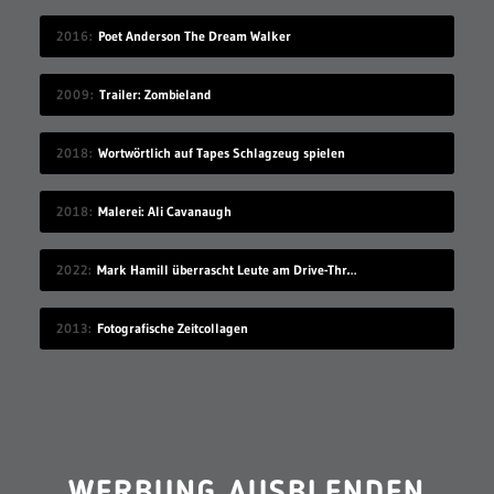
2016
Poet Anderson The Dream Walker
2009
Trailer: Zombieland
2018
Wortwörtlich auf Tapes Schlagzeug spielen
2018
Malerei: Ali Cavanaugh
2022
Mark Hamill überrascht Leute am Drive-Thru-Schalter
2013
Fotografische Zeitcollagen
WERBUNG AUSBLENDEN