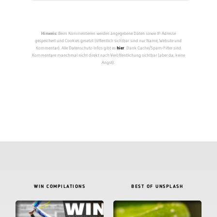
Hinweis:
Beim Kommentieren werden angegebene Daten sowie IP-Adresse
gespeichert und Cookies gesetzt (öffentlich sichtbar sind nur Name, Website und
Kommentar). Alle Datenschutz-Infos gibt es
hier
. Dank Cache/Spam-Filter sind
Kommentare manchmal nicht direkt nach Veröffentlichung sichtbar (aber da, keine
Angst).
WIN COMPILATIONS
BEST OF UNSPLASH