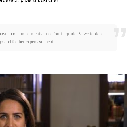
gesetzt!). Die Glückliche!
 hasn’t consumed meats since fourth grade. So we took her
go and fed her expensive meats.“