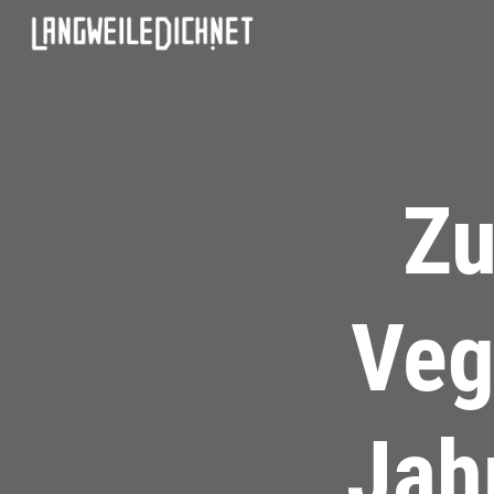
Zu
Veg
Jah