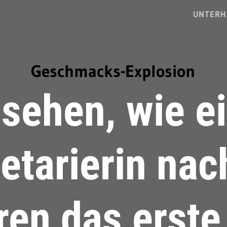
UNTERH
Geschmacks-Explosion
sehen, wie e
etarierin nac
ren das erste