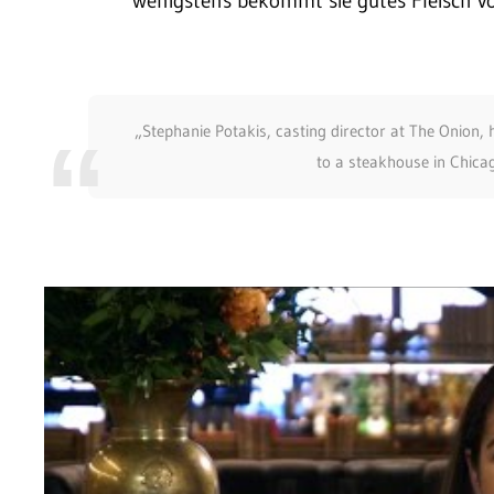
wenigstens bekommt sie gutes Fleisch vor
„Stephanie Potakis, casting director at The Onion,
to a steakhouse in Chica