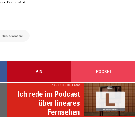
:
thisiscolossal
PIN
POCKET
NÄCHSTER BEITRAG:
Ich rede im Podcast
über lineares
Fernsehen