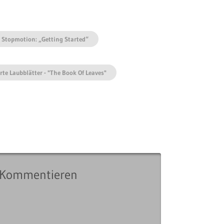
 Stopmotion: „Getting Started“
te Laubblätter - "The Book Of Leaves"