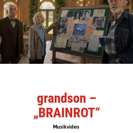
grandson –
„BRAINROT“
Musikvideo