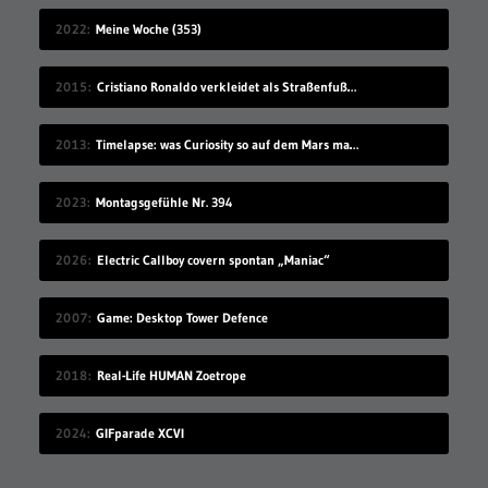
2022
Meine Woche (353)
2015
Cristiano Ronaldo verkleidet als Straßenfußballer
2013
Timelapse: was Curiosity so auf dem Mars macht
2023
Montagsgefühle Nr. 394
2026
Electric Callboy covern spontan „Maniac“
2007
Game: Desktop Tower Defence
2018
Real-Life HUMAN Zoetrope
2024
GIFparade XCVI