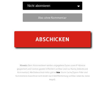
Abo ohne Kommentar
Hinweis:
Beim Kommentieren werden angegebene Daten sowie IP-Adresse
gespeichert und Cookies gesetzt (öffentlich sichtbar sind nur Name, Website und
Kommentar). Alle Datenschutz-Infos gibt es
hier
. Dank Cache/Spam-Filter sind
Kommentare manchmal nicht direkt nach Veröffentlichung sichtbar (aber da, keine
Angst).