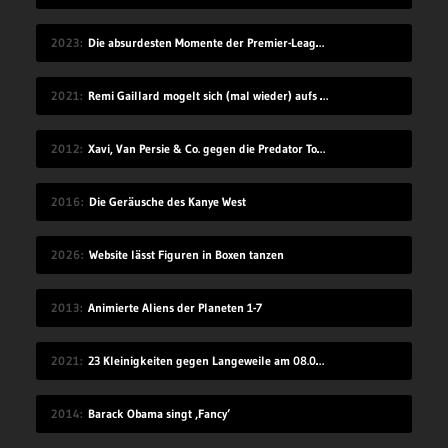
2023
Die absurdesten Momente der Premier-League-Saison 22/23
2021
Remi Gaillard mogelt sich (mal wieder) aufs Volleyball-Mannschaftsfoto
2012
Xavi, Van Persie & Co. gegen die Predator Todeszonen
2016
Die Geräusche des Kanye West
2026
Website lässt Figuren in Boxen tanzen
2013
Animierte Aliens der Planeten 1-7
2021
23 Kleinigkeiten gegen Langeweile am 08.08.2021
2014
Barack Obama singt ‚Fancy‘