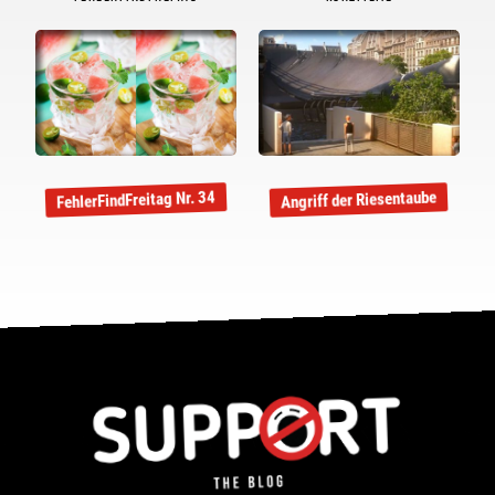
FehlerFindFreitag Nr. 34
Angriff der Riesentaube