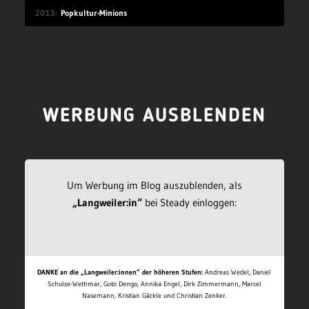
2013
Popkultur-Minions
WERBUNG AUSBLENDEN
Um Werbung im Blog auszublenden, als
„Langweiler:in“
bei Steady einloggen:
DANKE an die „Langweiler:innen“ der höheren Stufen:
Andreas Wedel, Daniel
Schulze-Wethmar, Goto Dengo, Annika Engel, Dirk Zimmermann, Marcel
Nasemann, Kristian Gäckle und Christian Zenker.