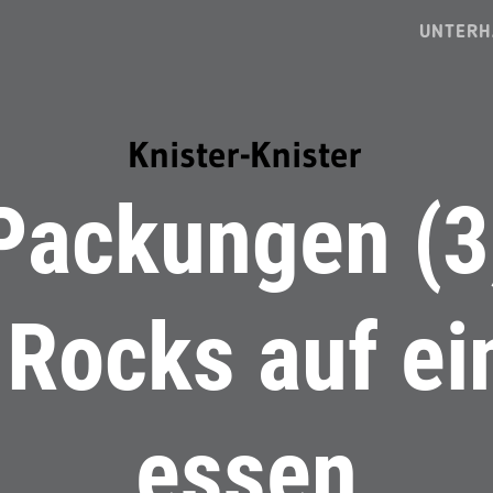
UNTERH
Knister-Knister
Packungen (3
 Rocks auf ei
essen