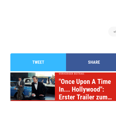
v
TWEET
SHARE
VORHERIGER BEITRAG:
"Once Upon A Time
In... Hollywood":
Erster Trailer zum
neu(nt)en Tarantino-
Film