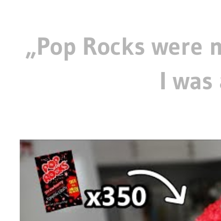
„Pop Rocks were 
I was