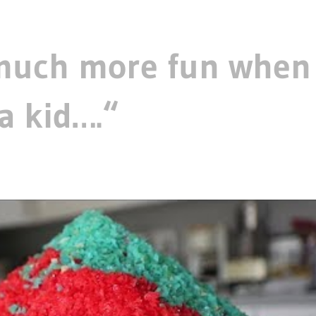
much more fun when
 a kid….“