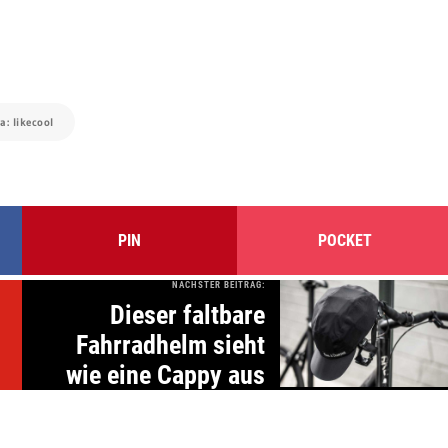
ia: likecool
PIN
POCKET
NÄCHSTER BEITRAG:
Dieser faltbare
Fahrradhelm sieht
wie eine Cappy aus