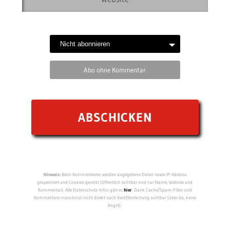
Abo ohne Kommentar
Hinweis:
Beim Kommentieren werden angegebene Daten sowie IP-Adresse
gespeichert und Cookies gesetzt (öffentlich sichtbar sind nur Name, Website und
Kommentar). Alle Datenschutz-Infos gibt es
hier
. Dank Cache/Spam-Filter sind
Kommentare manchmal nicht direkt nach Veröffentlichung sichtbar (aber da, keine
Angst).