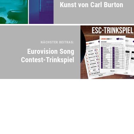
Kunst von Carl Burton
NÄCHSTER BEITRAG:
Eurovision Song
Contest-Trinkspiel