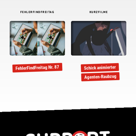
FEHLERFINDFREITAG
KURZFILME
FehlerFindFreitag Nr. 87
Schick animierter
Agenten-Raubzug