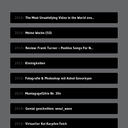
2018
The Most Unsatisfying Video in the World ever made – part 2
2016
Meine Woche (50)
2015
Review: Frank Turner – Positive Songs For Negative People
2011
Kleinigkeiten
2022
Fotografie & Photoshop mit Ashot Gevorkyan
2023
Montagsgefühle Nr. 394
2018
Genial geschnitten: seoul_wave
2016
Virtueller Koi Karpfen-Teich