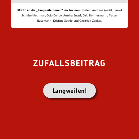
DANKE an die „Langweiler:innen“ der höheren Stufen:
Andreas Wedel, Daniel
Schulze-Wethmar, Goto Dengo, Annika Engel, Dirk Zimmermann, Marcel
Nasemann, Kristian Gäckle und Christian Zenker.
ZUFALLSBEITRAG
Langweilen!