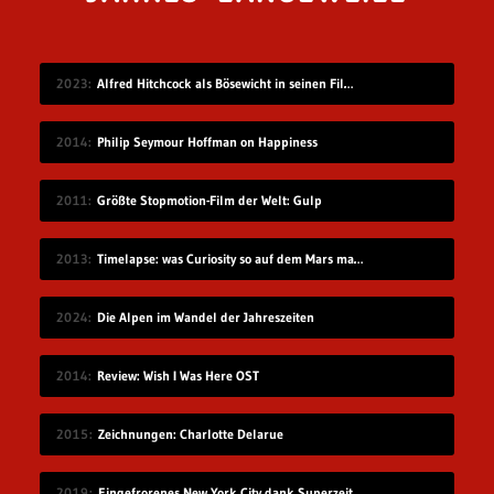
2023
Alfred Hitchcock als Bösewicht in seinen Filmen
2014
Philip Seymour Hoffman on Happiness
2011
Größte Stopmotion-Film der Welt: Gulp
2013
Timelapse: was Curiosity so auf dem Mars macht
2024
Die Alpen im Wandel der Jahreszeiten
2014
Review: Wish I Was Here OST
2015
Zeichnungen: Charlotte Delarue
2019
Eingefrorenes New York City dank Superzeitlupe