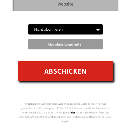
Abo ohne Kommentar
Hinweis:
Beim Kommentieren werden angegebene Daten sowie IP-Adresse
gespeichert und Cookies gesetzt (öffentlich sichtbar sind nur Name, Website und
Kommentar). Alle Datenschutz-Infos gibt es
hier
. Dank Cache/Spam-Filter sind
Kommentare manchmal nicht direkt nach Veröffentlichung sichtbar (aber da, keine
Angst).