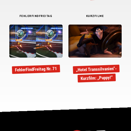
FEHLERFINDFREITAG
KURZFILME
„Hotel Transsilvanien“-
FehlerFindFreitag Nr. 71
Kurzfilm: „Puppy!“