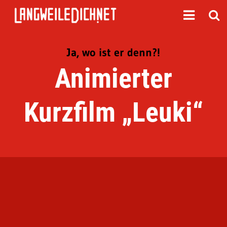
Ja, wo ist er denn?!
Animierter
Kurzfilm „Leuki“